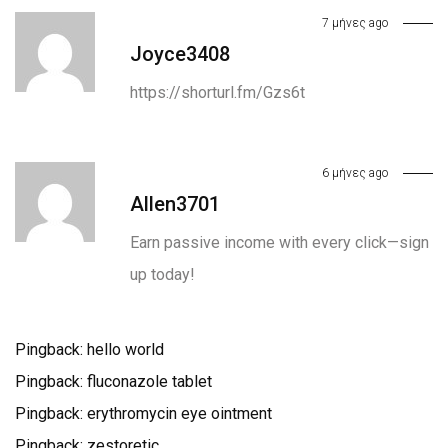
7 μήνες ago
Joyce3408
https://shorturl.fm/Gzs6t
6 μήνες ago
Allen3701
Earn passive income with every click—sign
up today!
Pingback:
hello world
Pingback:
fluconazole tablet
Pingback:
erythromycin eye ointment
Pingback:
zestoretic