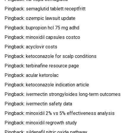
Pingback:
semaglutid tablett receptfritt
Pingback:
ozempic lawsuit update
Pingback:
bupropion hcl 75 mg adhd
Pingback:
minoxidil capsules costco
Pingback:
acyclovir costs
Pingback:
ketoconazole for scalp conditions
Pingback:
terbinafine resource page
Pingback:
acular ketorolac
Pingback:
ketoconazole indication article
Pingback:
ivermectin strongyloides long‑term outcomes
Pingback:
ivermectin safety data
Pingback:
minoxidil 2% vs 5% effectiveness analysis
Pingback:
minoxidil regrowth study
Pingback:
sildenafil nitric oxide pathway