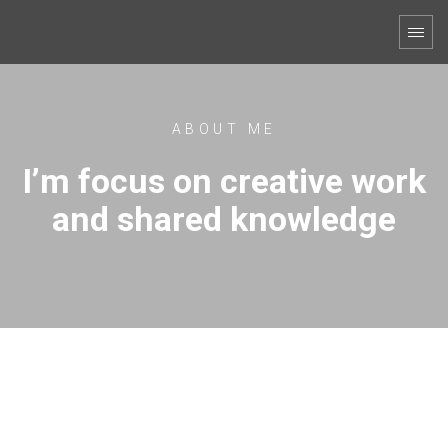
ABOUT ME
I’m focus on creative work
and shared knowledge