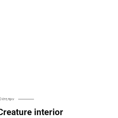
0 έτη πριν
Creature interior